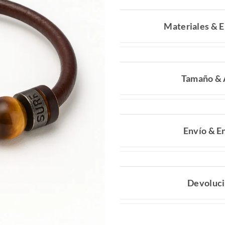
Materiales & E
Tamaño & 
Envío & E
Devoluc