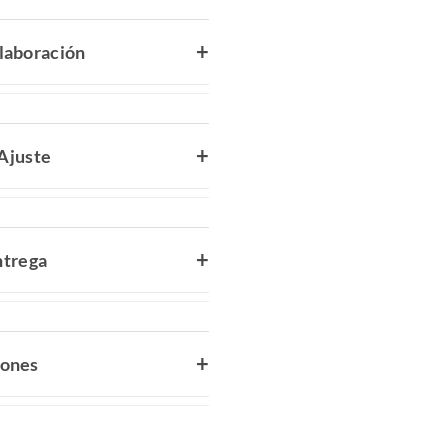
laboración
Ajuste
ntrega
iones