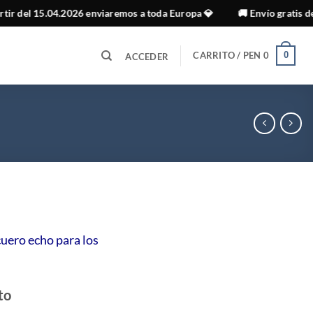
15.04.2026 enviaremos a toda Europa 💎
🚚 Envío gratis desde S/ 9
CARRITO /
PEN
0
0
ACCEDER
cuero echo para los
to