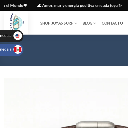
Saltar
undo🌹
🌊 Amor, mar y energía positiva en cada joya ✨
🇵🇪 A
al
contenido
SHOP JOYAS SURF
BLOG
CONTACTO
neda a
_
neda a
USA
_
PEN