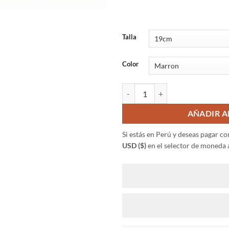
Talla
Color
Pulsera Surfista Cuero Unisex ca
AÑADIR A
Si estás en Perú y deseas pagar c
USD ($)
en el selector de moneda a