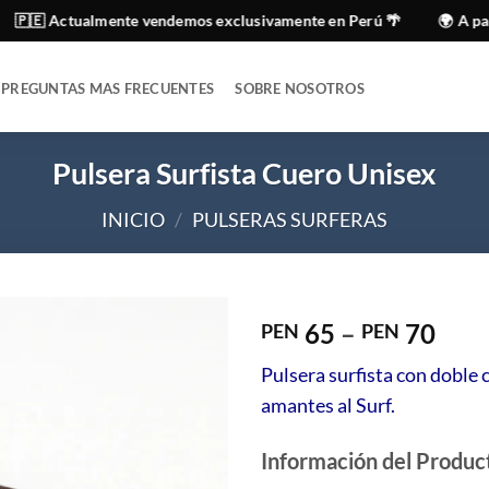
ctualmente vendemos exclusivamente en Perú 🌴
🌍 A partir del 
PREGUNTAS MAS FRECUENTES
SOBRE NOSOTROS
Pulsera Surfista Cuero Unisex
INICIO
/
PULSERAS SURFERAS
65
–
70
PEN
PEN
Pulsera surfista con doble 
amantes al Surf.
Información del Produc