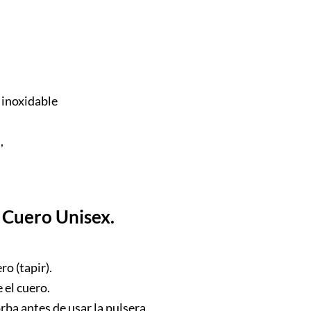
 inoxidable
,
 Cuero Unisex.
o (tapir).
 el cuero.
rba antes de usar la pulsera.