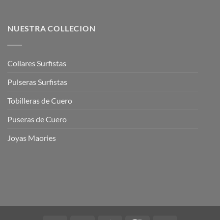
Collares Surfistas
Pulseras Surfistas
Tobilleras de Cuero
Puseras de Cuero
Joyas Maories
Visa
PayPal
Stripe
MasterCard
Cash
On
Copyright 2026 ©
Joyassurf©
Delivery