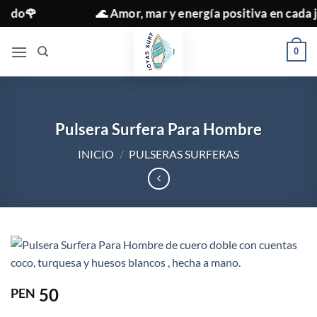
Saltar
🌊 Amor, mar y energía positiva en cada joya ✨
al
contenido
0
Pulsera Surfera Para Hombre
INICIO
/
PULSERAS SURFERAS
50
PEN