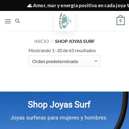
Saltar
🌊 Amor, mar y energía positiva en cada joya ✨
al
contenido
0
INICIO
/
SHOP JOYAS SURF
Mostrando 1–20 de 63 resultados
Shop Joyas Surf
Shop Joyas Surf
Joyas surferas para mujeres y hombres.