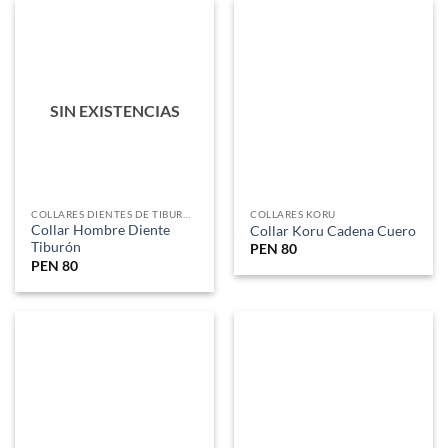
Collar Koru Cuero Nueva
Zelanda
PEN
80
COLLARES HEI MATAU
Collar Maori Hei Matau
PEN
100
COLLARES DEL OCÉANO
Collar Oceano Aleta de
Ballena
PEN
70
1
2
3
4