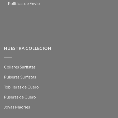
Visa
PayPal
Stripe
MasterCard
Cash
On
Copyright 2026 ©
Joyassurf©
Delivery