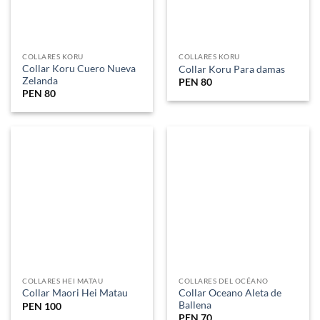
SOBRE NOSOTROS
Preguntas Frecuentes
SOBRE MI
Joyas Surf este Proyecto nacio en las Playas de Norte del
Peru Ciudad Eten ..
Social
ESTAMOS AQUI PARA USTED!
Llámanos :
+51986913357