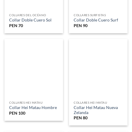
COLLARES HEI MATAU
COLLARES HEI MATAU
Collar Hei Matau Nueva
Collar Hei Matau Hombre
Zelanda
PEN
100
PEN
80
SIN EXISTENCIAS
COLLARES DIENTES DE TIBURON
Collar Hombre Diente
Tiburón
COLLARES KORU
PEN
80
Collar Koru Cadena Cuero
PEN
80
COLLARES KORU
Collar Koru Para damas
COLLARES KORU
PEN
80