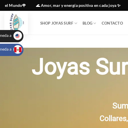
Saltar
do🌹
🌊 Amor, mar y energía positiva en cada joya ✨
🇵🇪 Act
al
contenido
SHOP JOYAS SURF
BLOG
CONTACTO
neda a
Joyas Surf
_
neda a
USA
a mano
_
PEN