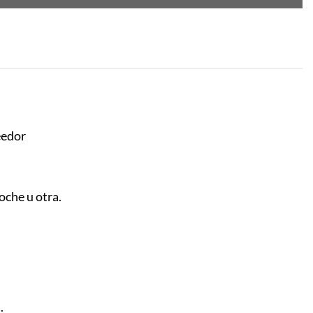
eedor
oche u otra.
.