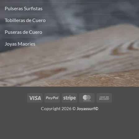
Pulseras Surfistas
Tobilleras de Cuero
Puseras de Cuero
Joyas Maories
Visa
PayPal
Stripe
MasterCard
Cash
On
Copyright 2026 ©
Joyassurf©
Delivery