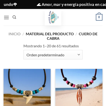
Saltar
🌊 Amor, mar y energía positiva en cada joya ✨
al
contenido
0
INICIO
/
MATERIAL DEL PRODUCTO
/
CUERO DE
CABRA
Mostrando 1–20 de 61 resultados