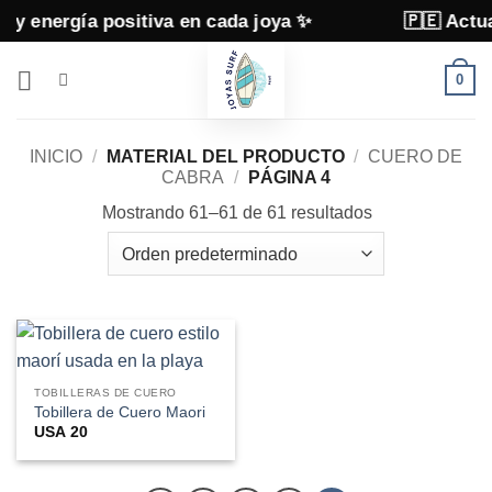
Saltar
a positiva en cada joya ✨
🇵🇪 Actualmente v
al
contenido
0
INICIO
/
MATERIAL DEL PRODUCTO
/
CUERO DE
CABRA
/
PÁGINA 4
Mostrando 61–61 de 61 resultados
TOBILLERAS DE CUERO
Tobillera de Cuero Maori
USA
20