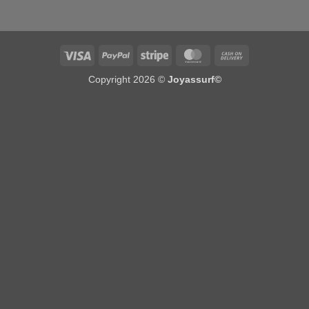
Visa
PayPal
Stripe
MasterCard
Cash
On
Copyright 2026 ©
Joyassurf©
Delivery