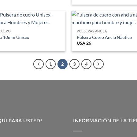
 CUERO
PULSERAS ANCLA
ro 10mm Unisex
Pulsera Cuero Ancla Náutica
USA
26
1
2
3
4
UI PARA USTED!
INFORMACIÓN DE LA TI