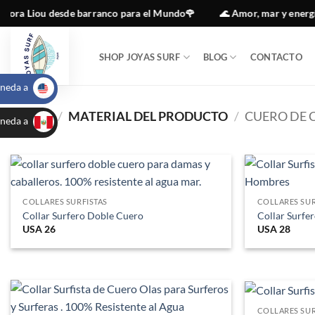
Saltar
ora Liou desde barranco para el Mundo🌹
🌊 Amor, mar y energía p
al
contenido
SHOP JOYAS SURF
BLOG
CONTACTO
neda a
_
INICIO
/
MATERIAL DEL PRODUCTO
/
CUERO DE 
neda a
USA
_
PEN
COLLARES SURFISTAS
COLLARES SUR
Collar Surfero Doble Cuero
Collar Surfe
USA
26
USA
28
COLLARES SUR