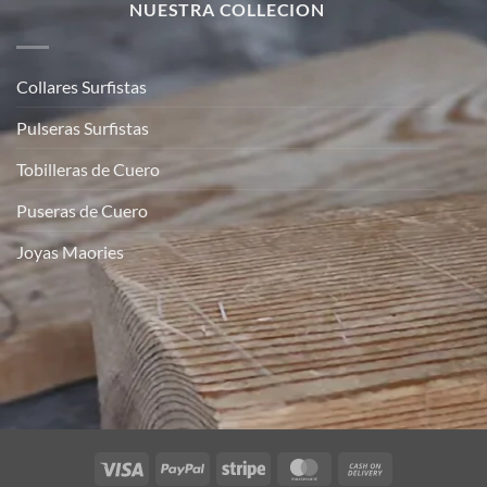
NUESTRA COLLECION
Collares Surfistas
Pulseras Surfistas
Tobilleras de Cuero
Puseras de Cuero
Joyas Maories
Visa
PayPal
Stripe
MasterCard
Cash