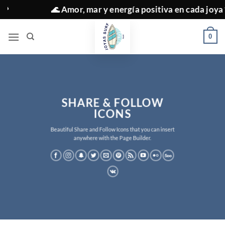
Saltar
🌊 Amor, mar y energía positiva en cada joya ✨
al
contenido
0
SHARE & FOLLOW
ICONS
Beautiful Share and Follow Icons that you can insert
anywhere with the Page Builder.