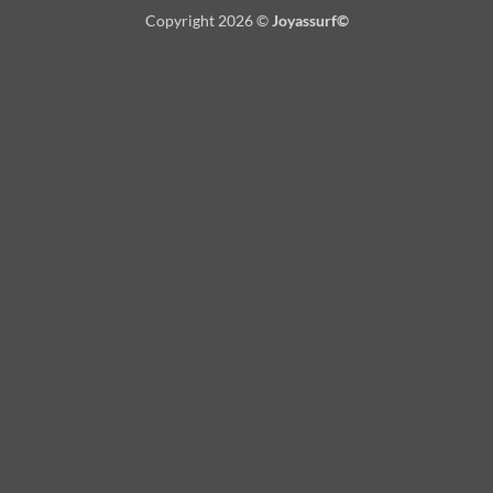
On
Copyright 2026 ©
Joyassurf©
Delivery