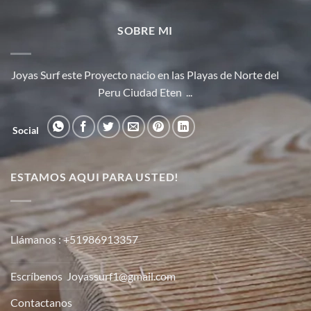
SOBRE MI
Joyas Surf este Proyecto nacio en las Playas de Norte del
Peru Ciudad Eten ...
Social
ESTAMOS AQUI PARA USTED!
Llámanos :
+51986913357
Escríbenos
Joyassurf1@gmail.com
Contactanos