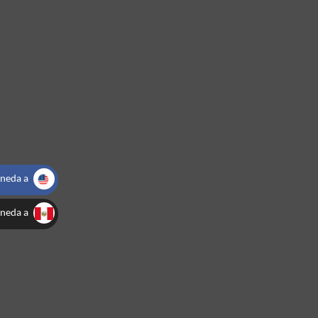
neda a
_
neda a
USA
_
PEN