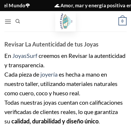
Saltar
🌹
🌊 Amor, mar y energía positiva en cada joya 
al
contenido
0
Revisar La Autenticidad de tus Joyas
En
JoyasSurf
creemos en Revisar la autenticidad
y transparencia.
Cada pieza de
joyería
es hecha a mano en
nuestro taller, utilizando materiales naturales
como cuero, coco y hueso real.
Todas nuestras joyas cuentan con calificaciones
verificadas de clientes reales, lo que garantiza
su
calidad, durabilidad y diseño único
.