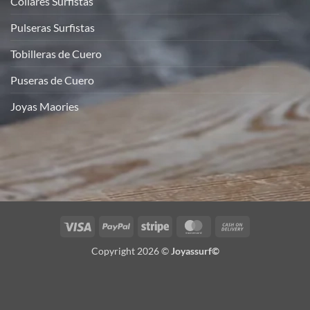
Collares Surfistas
Pulseras Surfistas
Tobilleras de Cuero
Puseras de Cuero
Joyas Maories
Visa
PayPal
Stripe
MasterCard
Cash
On
Copyright 2026 ©
Joyassurf©
Delivery